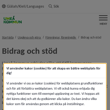
ll innehållet
Giälah/Kieli/Languages
Sök
MENY
nivå i brödsmulenavigeringen
nivå i brödsmulenavigeri
nivå i
Startsida
Uppleva och göra
Föreningar, föreningsliv
Bidrag och stöd
Bidrag och stöd
Umeå kommun erbjuder olika stöd till kommunens 
föreningar. Det finns stöd som riktar sig till bland annat 
Vi använder kakor (cookies) för att skapa en bättre webbplats för
dig!
föreningar som vill ordna festivaler, barn- och 
ungdomsaktiviteter, kulturella mötesplatser eller göra 
Vi använder vi oss av kakor (cookies) för webbplatsens grundfunktioner
aktiviteter för att främja folkhälsa. Under respektive bidrag 
och för att förbättra webbplatsen. Vi vill också kunna erbjuda dig
kan du läsa mer om vad som krävs för att er förening ska 
nyttiga funktioner som till exempel uppläsning av text. Vi hoppas att
kunna ansöka, vad ni kan få bidrag för, hur beslut tas och 
det känns okej och att du godkänner alla kakor. Du kan ändra vilka
kontaktuppgifter.
kakor som får användas genom att klicka på inställningar.