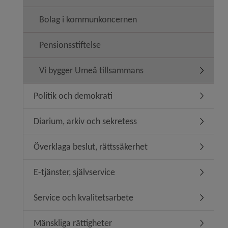
Bolag i kommunkoncernen
Pensionsstiftelse
Vi bygger Umeå tillsammans
Undermen
Politik och demokrati
Undermeny
Diarium, arkiv och sekretess
Undermen
Överklaga beslut, rättssäkerhet
Undermeny
E-tjänster, självservice
Undermeny
Service och kvalitetsarbete
Undermeny
Mänskliga rättigheter
Undermeny