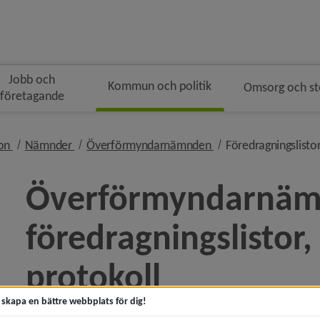
Jobb och
Kommun och politik
Omsorg och s
företagande
gen
nivå i brödsmulenavigeringen
nivå i brödsmulenavigeringen
nivå i brödsmulenavi
ion
Nämnder
Överförmyndarnämnden
Föredragningslistor
Överförmyndarnäm
föredragningslistor,
ny för Kommunfakta
protokoll
y för Kommunens organisation
t skapa en bättre webbplats för dig!
Föredragningslistan är en lista över ärenden på ett