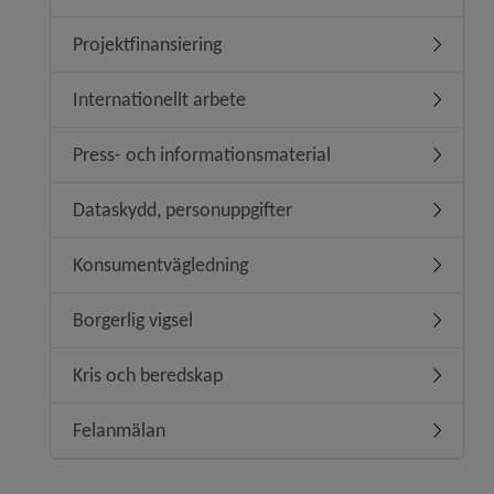
Projektfinansiering
Undermeny
Internationellt arbete
Undermeny
Press- och informationsmaterial
Undermen
Dataskydd, personuppgifter
Undermen
Konsumentvägledning
Undermen
Borgerlig vigsel
Undermeny
Kris och beredskap
Undermen
Felanmälan
Undermen