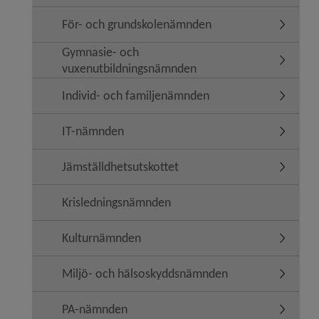
För- och grundskolenämnden
Undermen
Gymnasie- och
Undermen
vuxenutbildningsnämnden
Individ- och familjenämnden
Undermen
IT-nämnden
Undermen
Jämställdhetsutskottet
Undermen
Krisledningsnämnden
Kulturnämnden
Undermen
Miljö- och hälsoskyddsnämnden
Undermen
PA-nämnden
Underme