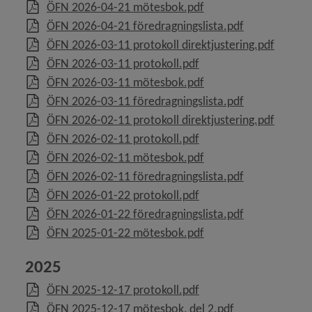
, 7.9 MB, öppnas i nyt
ÖFN 2026-04-21 mötesbok.pdf
, 256.5 kB, öp
ÖFN 2026-04-21 föredragningslista.pdf
y för För- och grundskolenämnden
, 220.1 
ÖFN 2026-03-11 protokoll direktjustering.pdf
, 390.7 kB, öppnas i ny
ÖFN 2026-03-11 protokoll.pdf
y för Gymnasie- och vuxenutbildningsnämnden
, 2.7 MB, öppnas i nyt
ÖFN 2026-03-11 mötesbok.pdf
, 180.2 kB, öp
y för Individ- och familjenämnden
ÖFN 2026-03-11 föredragningslista.pdf
, 224.4 
ÖFN 2026-02-11 protokoll direktjustering.pdf
y för IT-nämnden
, 414.7 kB, öppnas i ny
ÖFN 2026-02-11 protokoll.pdf
, 2.9 MB, öppnas i nyt
ÖFN 2026-02-11 mötesbok.pdf
y för Jämställdhetsutskottet
, 183.7 kB, öp
ÖFN 2026-02-11 föredragningslista.pdf
, 348.2 kB, öppnas i ny
ÖFN 2026-01-22 protokoll.pdf
, 187.3 kB, öp
ÖFN 2026-01-22 föredragningslista.pdf
, 13.9 MB, öppnas i ny
ÖFN 2025-01-22 mötesbok.pdf
y för Kulturnämnden
2025
y för Miljö- och hälsoskyddsnämnden
, 292.8 kB, öppnas i ny
ÖFN 2025-12-17 protokoll.pdf
, 5.7 MB, öppnas
ÖFN 2025-12-17 mötesbok, del 2.pdf
ny för PA-nämnden