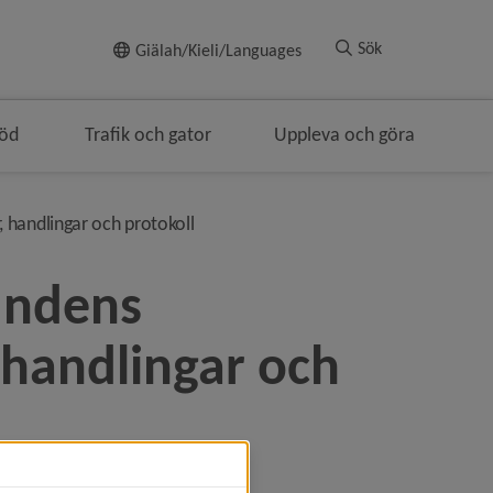
Till innehållet
Sök
Giälah/Kieli/Languages
töd
Trafik och gator
Uppleva och göra
geringen
nivå i brödsmulenavigeringen
, handlingar och protokoll
ndens 
 handlingar och 
 möte.