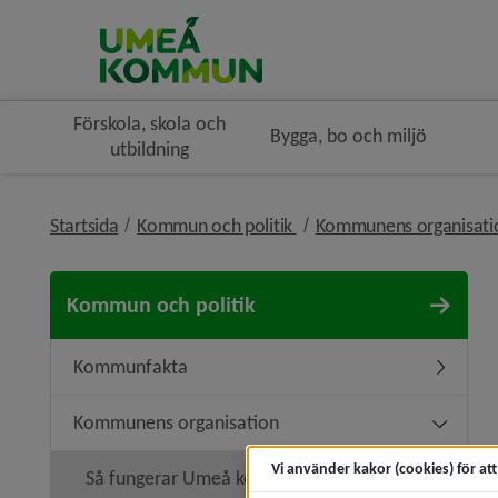
Förskola, skola och
Bygga, bo och miljö
utbildning
nivå i brödsmulenavigerin
Startsida
Kommun och politik
Kommunens organisat
Kommun och politik
Kommunfakta
Underme
Kommunens organisation
Undermen
Vi använder kakor (cookies) för at
Så fungerar Umeå kommun