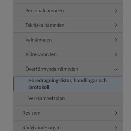
Personalnämnden
Undermen
Tekniska nämnden
Undermen
Valnämnden
Undermen
Äldrenämnden
Undermen
Överförmyndarnämnden
Undermen
Föredragningslistor, handlingar och
protokoll
Verksamhetsplan
Revision
Undermen
Rådgivande organ
Undermen