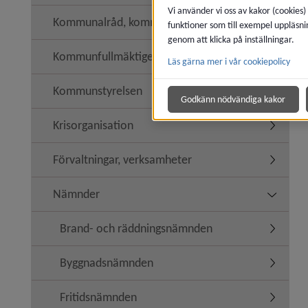
Vi använder vi oss av kakor (cookies)
Kommunalråd, kommunledning
funktioner som till exempel uppläsni
genom att klicka på inställningar.
Kommunfullmäktige
Läs gärna mer i vår cookiepolicy
Undermen
Kommunstyrelsen
Undermen
Godkänn nödvändiga kakor
Krisorganisation
Undermen
Förvaltningar, verksamheter
Undermen
Nämnder
Undermen
Brand- och räddningsnämnden
Undermen
Byggnadsnämnden
Underme
Fritidsnämnden
Undermen