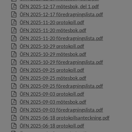
, 30 MB, öppnas 
ÖFN 2025-12-17 mötesbok, del 1.pdf
y för Personalnämnden
, 245 kB, öppn
ÖFN 2025-12-17 föredragningslista.pdf
, 273.3 kB, öppnas i ny
ÖFN 2025-11-20 protokoll.pdf
y för Tekniska nämnden
, 15.3 MB, öppnas i ny
ÖFN 2025-11-20 mötesbok.pdf
, 207.9 kB, öp
ÖFN 2025-11-20 föredragningslista.pdf
y för Valnämnden
, 224.5 kB, öppnas i ny
ÖFN 2025-10-29 protokoll.pdf
, 18.9 MB, öppnas i ny
ÖFN 2025-10-29 mötesbok.pdf
y för Äldrenämnden
, 205.5 kB, öp
ÖFN 2025-10-29 föredragningslista.pdf
, 239 kB, öppnas i nytt
ÖFN 2025-09-25 protokoll.pdf
y för Överförmyndarnämnden
, 5.1 MB, öppnas i nyt
ÖFN 2025-09-25 mötesbok.pdf
, 262 kB, öppn
ÖFN 2025-09-25 föredragningslista.pdf
, 214.5 kB, öppnas i ny
ÖFN 2025-09-03 protokoll.pdf
, 11.3 MB, öppnas i ny
ÖFN 2025-09-03 mötesbok.pdf
, 204.7 kB, öp
ÖFN 2025-09-03 föredragningslista.pdf
y för Revision
, 254.9 kB,
ÖFN 2025-06-18 protokollsanteckning.pdf
, 222.5 kB, öppnas i ny
ÖFN 2025-06-18 protokoll.pdf
y för Rådgivande organ