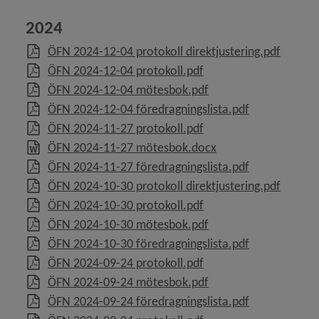
2024
 för Projektfinansiering
, 112.8 
ÖFN 2024-12-04 protokoll direktjustering.pdf
, 186.8 kB, öppnas i ny
ÖFN 2024-12-04 protokoll.pdf
 för Internationellt arbete
, 481.4 kB, öppnas i n
ÖFN 2024-12-04 mötesbok.pdf
y för Press- och informationsmaterial
, 82.3 kB, öpp
ÖFN 2024-12-04 föredragningslista.pdf
, 37.6 kB, öppnas i nytt
ÖFN 2024-11-27 protokoll.pdf
y för Dataskydd, personuppgifter
, 37.1 kB, öppnas i n
ÖFN 2024-11-27 mötesbok.docx
, 69.9 kB, öpp
ÖFN 2024-11-27 föredragningslista.pdf
y för Konsumentvägledning
, 39.8 k
ÖFN 2024-10-30 protokoll direktjustering.pdf
, 64.2 kB, öppnas i nytt
ÖFN 2024-10-30 protokoll.pdf
 för Borgerlig vigsel
, 93.4 kB, öppnas i nyt
ÖFN 2024-10-30 mötesbok.pdf
, 81.3 kB, öpp
ÖFN 2024-10-30 föredragningslista.pdf
y för Kris och beredskap
, 194.4 kB, öppnas i ny
ÖFN 2024-09-24 protokoll.pdf
, 2.1 MB, öppnas i nyt
ÖFN 2024-09-24 mötesbok.pdf
y för Felanmälan
, 135.6 kB, öp
ÖFN 2024-09-24 föredragningslista.pdf