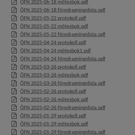
, 6.1 MB, öppnas i nyt
ÖFN 2025-06-18 mötesbok.pdf
, 206.9 kB, öp
ÖFN 2025-06-18 föredragningslista.pdf
, 65.2 kB, öppnas i nytt
ÖFN 2025-05-22 protokoll.pdf
, 3 MB, öppnas i nytt 
ÖFN 2025-05-22 mötesbok.pdf
, 84.5 kB, öpp
ÖFN 2025-05-22 föredragningslista.pdf
, 112.1 kB, öppnas i ny
ÖFN 2025-04-24 protokoll.pdf
y för Vi bygger Umeå tillsammans
, 5.1 MB, öppnas i ny
ÖFN 2025-04-24 mötesbok1.pdf
, 77.6 kB, öpp
ÖFN 2025-04-24 föredragningslista.pdf
 för Politik och demokrati
, 53.8 kB, öppnas i nytt
ÖFN 2025-03-26 protokoll.pdf
, 170.9 kB, öppnas i n
y för Diarium, arkiv och sekretess
ÖFN 2025-03-26 mötesbok.pdf
, 79.8 kB, öpp
ÖFN 2025-03-26 föredragningslista.pdf
 för Överklaga beslut, rättssäkerhet
, 115.3 kB, öppnas i ny
ÖFN 2025-02-26 protokoll.pdf
, 1.1 MB, öppnas i nyt
ÖFN 2025-02-26 mötesbok.pdf
 för E-tjänster, självservice
, 80.5 kB, öpp
ÖFN 2025-02-26 föredragningslista.pdf
, 121.5 kB, öppnas i ny
ÖFN 2025-01-29 protokoll.pdf
 för Service och kvalitetsarbete
, 528.4 kB, öppnas i n
ÖFN 2025-01-29 mötesbok.pdf
, 82.2 kB, öpp
ÖFN 2025-01-29 föredragningslista.pdf
 för Mänskliga rättigheter