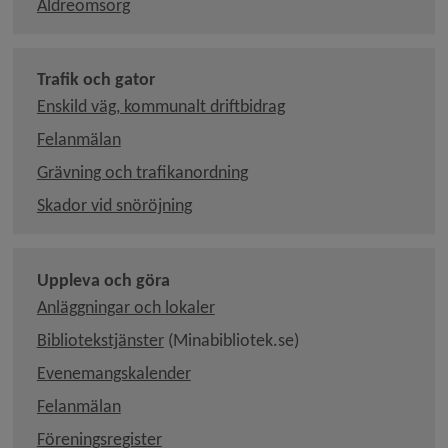
Äldreomsorg
Trafik och gator
Enskild väg, kommunalt driftbidrag
Felanmälan
Grävning och trafikanordning
Skador vid snöröjning
Uppleva och göra
Anläggningar och lokaler
Länk till annan webbplats, öppnas i nytt
Bibliotekstjänster
 (Minabibliotek.se)
Länk till annan webbplats, öppnas i 
Evenemangskalender
Felanmälan
Föreningsregister