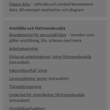
Länk till annan webbplats, öppnas i nytt fönst
Öppna data
 – utforska och använd kommunens 
data, till exempel med kartor och diagram
Anställda och förtroendevalda
Länk till annan webbplats
Ärendeportal för personal­frågor
 – ärenden som 
gäller anställning, lön, schema med mera
Arbetsgivarintyg
Länk till 
Förlorad arbetsinkomst, intyg förtroendevalda
(intranätet)
Inkomstbortfall, intyg
Länk till annan webbplats, öppnas i 
Löneinsättning, konto
 (intranätet)
Tjänstgöringsintyg
Länk till anna
Underlag för reseräkning, förtroendevalda
(intranätet)
Visselblåsarfunktion