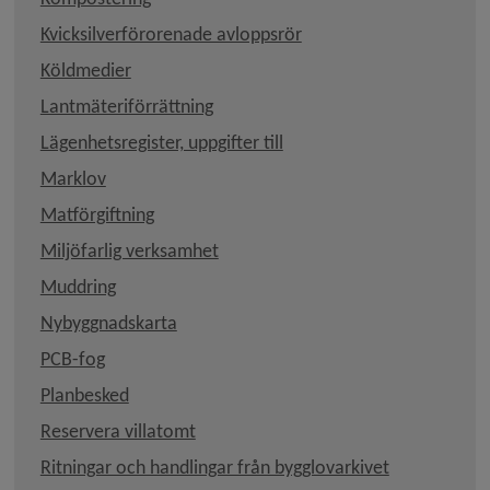
Kvicksilverförorenade avloppsrör
Köldmedier
Lantmäteriförrättning
Lägenhetsregister, uppgifter till
Marklov
Matförgiftning
Miljöfarlig verksamhet
Muddring
Nybyggnadskarta
PCB-fog
Länk till annan webbplats, öppnas i nytt fönste
Planbesked
Länk till annan webbplats, öppnas i ny
Reservera villatomt
Ritningar och handlingar från bygglovarkivet