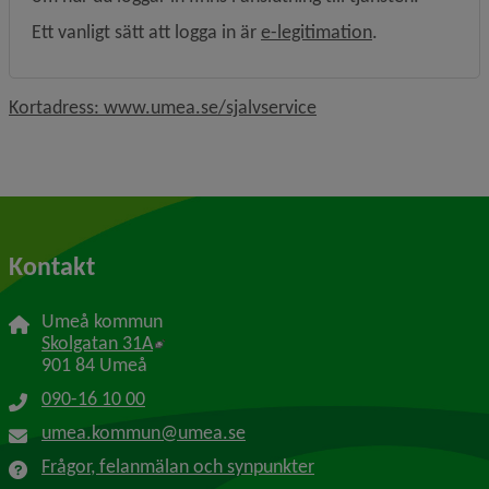
Ett vanligt sätt att logga in är 
e-legitimation
.
Länk till annan webbp
Kortadress: www.umea.se/sjalvservice
Kontakt
Umeå kommun
Länk till annan webbplats, öppnas i nytt f
Skolgatan 31A
901 84 Umeå
090-16 10 00
umea.kommun@umea.se
Frågor, felanmälan och synpunkter