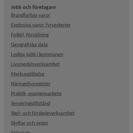
Jobb och företagare
Brandfarliga varor
Explosiva varor, fyrverkerier
Folköl, försäljning
Länk till annan webbplats, öppnas i nytt
Geografiska data
Lediga jobb i kommunen
Livsmedelsverksamhet
Länk till annan webbplats, öppnas i nytt f
Markupplåtelse
Länk till annan webbplats, öppnas i nyt
Näringslivsregister
Praktik, examensarbete
Serveringstillstånd
Skol- och förskoleverksamhet
Skyltar och vepor
Länk till annan webbplats, öppnas i nytt fönster.
Solarium