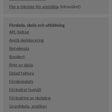
Länk till annan webbplats, öpp
Fler e-tjänster för anställda
 (intranätet)
Förskola, skola och utbildning
Länk till annan webbplats, öppnas i nytt fönste
APL-bidrag
Avstå skolplacering
Öppnas i nytt fönster.
Betygkopia
Busskort
Byte av skola
Delad faktura
Länk till annan webbplats, öppnas i nytt fön
Förskoleplats
Öppnas i nytt fönster.
Förändrat hushåll
Förändring av skolgång
Grundskola, ansökan