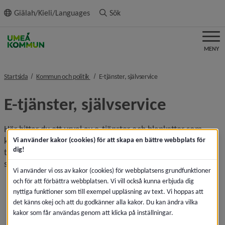
ll innehållet
Giälah/Kieli/Languages
Sök
MENY
nivå i brödsmulenavigeringen
nivå i brödsmulenavigeri
Startsida
Kommun och politik
E-tjänster, självservice
E-tjänster, självservice
Här hittar du ett urval av e-tjänster och blanketter som 
kommunen erbjuder, samlade i olika kategorier. Med en e-
Vi använder kakor (cookies) för att skapa en bättre webbplats för
dig!
tjänst kan du kontakta kommunen och nyttja kommunal 
service när det passar dig.
Vi använder vi oss av kakor (cookies) för webbplatsens grundfunktioner
och för att förbättra webbplatsen. Vi vill också kunna erbjuda dig
Innehållsförteckning
nyttiga funktioner som till exempel uppläsning av text. Vi hoppas att
det känns okej och att du godkänner alla kakor. Du kan ändra vilka
Innehållsförteckning
kakor som får användas genom att klicka på inställningar.
Allmänt