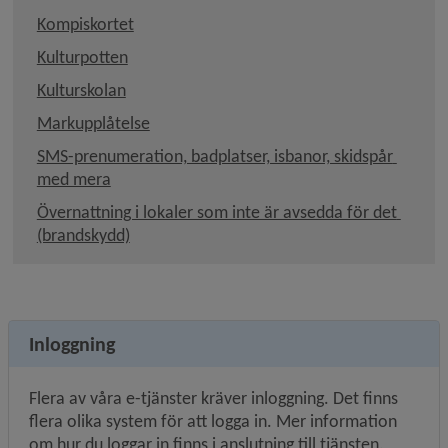
Kompiskortet
Kulturpotten
Länk till annan webbplats, öppnas i nytt föns
Kulturskolan
Länk till annan webbplats, öppnas i nytt f
Markupplåtelse
SMS-prenumeration, bad­platser, isbanor, skidspår 
Länk till annan webbplats, öppnas i nytt fönster
med mera
Övernattning i lokaler som inte är avsedda för det 
(brandskydd)
Inloggning
Flera av våra e-tjänster kräver inloggning. Det finns 
flera olika system för att logga in. Mer information 
om hur du loggar in finns i anslutning till tjänsten.