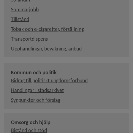
Sommarjobb
Tillstånd
Tobak och e-cigaretter, försäljning
Transportdispens
Upphandlingar, bevakning, anbud
Kommun och politik
Länk till annan webbp
Bidrag till politiskt ungdomsförbund
Länk till annan webbplats, öppnas
Handlingar i stadsarkivet
Synpunkter och förslag
Omsorg och hjälp
Bistånd och stöd