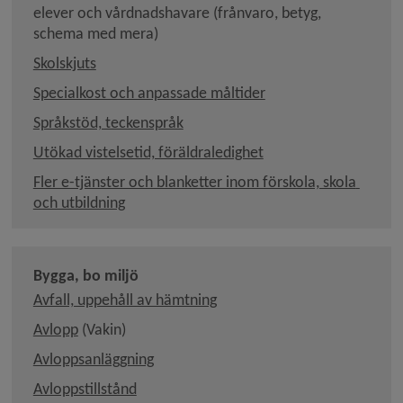
elever och vårdnadshavare (frånvaro, betyg, 
schema med mera)
Skolskjuts
Specialkost och anpassade måltider
Språkstöd, teckenspråk
Utökad vistelsetid, föräldra­ledighet
Fler e-tjänster och blanketter inom förskola, skola 
och utbildning
Bygga, bo miljö
Avfall, uppehåll av hämtning
Länk till annan webbplats, öppnas i nytt fönster.
Avlopp
 (Vakin)
Länk till annan webbplats, öppnas i nyt
Avloppsanläggning
Avloppstillstånd