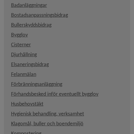
Badanläggningar
Bostadsanpassningsbidrag
Bullerskyddsbidrag
Bygglov
Cisterner
Djurhållning
Elsaneringsbidrag
Felanmälan
Förbränningsanläggning
Förhandsbesked inför eventuellt bygglov
Husbehovstäkt
Hygienisk behandling, verksamhet
Länk till annan webbplat
Klagomål, buller och boendemiljö
Kompostering