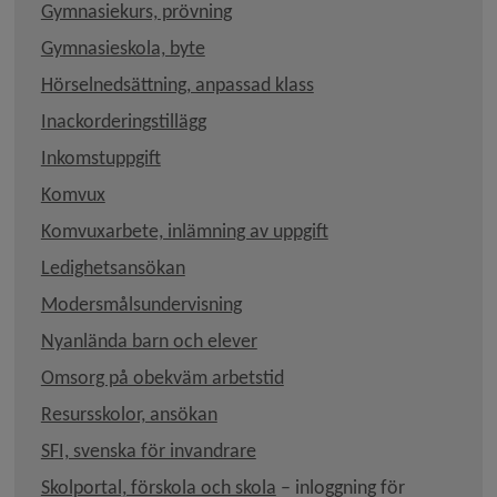
Länk till annan webbplats, öppnas 
Gymnasiekurs, prövning
Gymnasieskola, byte
Hörselnedsättning, anpassad klass
Inackorderingstillägg
Länk till annan webbplats, öppnas i nytt fö
Inkomstuppgift
Komvux
Länk till annan webbp
Komvuxarbete, inlämning av uppgift
Ledighetsansökan
Modersmålsundervisning
Nyanlända barn och elever
Omsorg på obekväm arbetstid
Resursskolor, ansökan
SFI, svenska för invandrare
Skolportal, förskola och skola
 – inloggning för 