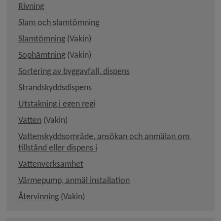
Rivning
Slam och slamtömning
Länk till annan webbplats, öppnas i nytt föns
Slamtömning
 (Vakin)
Länk till annan webbplats, öppnas i nytt föns
Sophämtning
 (Vakin)
Sortering av byggavfall, dispens
Strandskyddsdispens
Utstakning i egen regi
Länk till annan webbplats, öppnas i nytt fönster.
Vatten
 (Vakin)
Vattenskyddsområde, ansökan och anmälan om 
tillstånd eller dispens i
Vattenverksamhet
Värmepump, anmäl installation
Länk till annan webbplats, öppnas i nytt fönst
Återvinning
 (Vakin)