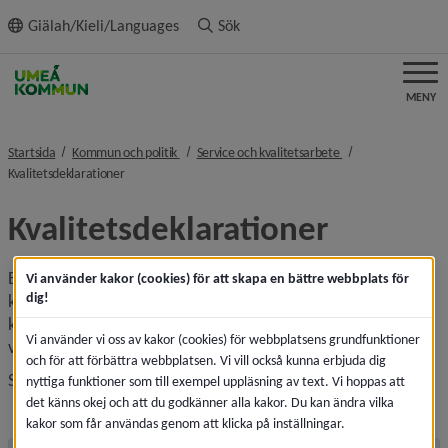
ll innehållet
Giälah/Kieli/Languages
Sök
MENY
nivå i brödsmulenavigeringen
nivå i brödsmulenav
Startsida
Kommun och politik
Service och kvalitetsarbete
nivå i brödsmulenavigeringen
Kvalitetsdeklarationer
Kvalitetsdeklarationer
En del i kommunens kvalitetsarbete är verksamheternas 
Vi använder kakor (cookies) för att skapa en bättre webbplats för
dig!
kvalitetsdeklarationer. I en kvalitetsdeklaration för en 
kommunal verksamhet ska du som medborgare kunna se 
Vi använder vi oss av kakor (cookies) för webbplatsens grundfunktioner
vilken servicenivå du kan förvänta dig av verksamheten.
och för att förbättra webbplatsen. Vi vill också kunna erbjuda dig
Se verksamheternas kvalitetsdeklarationer i menyn.
nyttiga funktioner som till exempel uppläsning av text. Vi hoppas att
det känns okej och att du godkänner alla kakor. Du kan ändra vilka
kakor som får användas genom att klicka på inställningar.