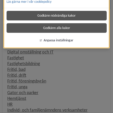
Läs gärna mer i vår cookiepolicy
Andra sidor
Godkänn nödvändiga kakor
Arbetsmarknad
Bostadsanpassning
Godkänn alla kakor
Budgetrådgivning, Energi- och klimatrådgivning,
Konsumentrådgivning
Bygglov
Anpassa inställningar
Detaljplanering
Digital omställning och IT
Fastighet
Fastighetsbildning
Fritid, bad
Fritid, drift
Fritid, föreningsbyrån
Fritid, unga
Gator och parker
Hemtjänst
HR
Individ- och familjenämndens verksamheter