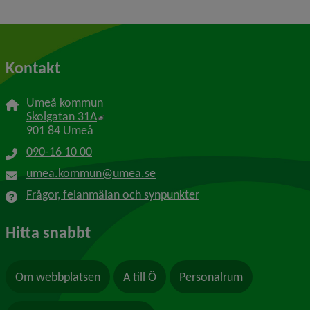
Kontakt
Umeå kommun
Länk till annan webbplats, öppnas i nytt f
Skolgatan 31A
901 84 Umeå
090-16 10 00
umea.kommun@umea.se
Frågor, felanmälan och synpunkter
Hitta snabbt
Om webbplatsen
A till Ö
Personalrum