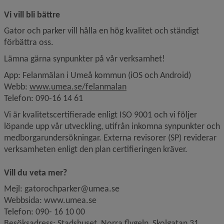
Vi vill bli bättre
Gator och parker vill hålla en hög kvalitet och ständigt 
förbättra oss.
Lämna gärna synpunkter på vår verksamhet!
App: Felanmälan i Umeå kommun (iOS och Android) 
Länk till annan webbplats.
Webb: 
www.umea.se/felanmalan
Telefon: 090-16 14 61
Vi är kvalitetscertifierade enligt ISO 9001 och vi följer 
löpande upp vår utveckling, utifrån inkomna synpunkter och 
medborgarundersökningar. Externa revisorer (SP) reviderar 
verksamheten enligt den plan certifieringen kräver.
Vill du veta mer?
Mejl: gatorochparker@umea.se
Webbsida: www.umea.se
Telefon: 090- 16 10 00
Besöksadress: Stadshuset, Norra flygeln, Skolgatan 31. 