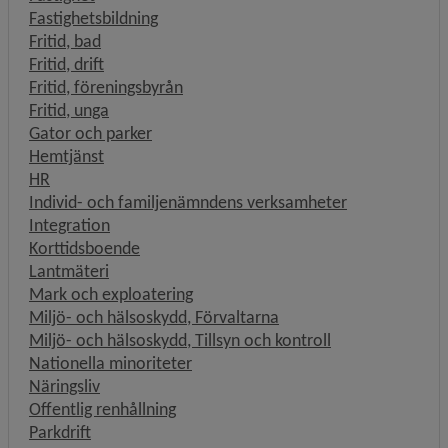
Fastighetsbildning
Fritid, bad
Fritid, drift
Fritid, föreningsbyrån
Fritid, unga
Gator och parker
Hemtjänst
HR
Individ- och familjenämndens verksamheter
Integration
Korttidsboende
Lantmäteri
Mark och exploatering
Miljö- och hälsoskydd, Förvaltarna
Miljö- och hälsoskydd, Tillsyn och kontroll
Nationella minoriteter
Näringsliv
Offentlig renhållning
Parkdrift