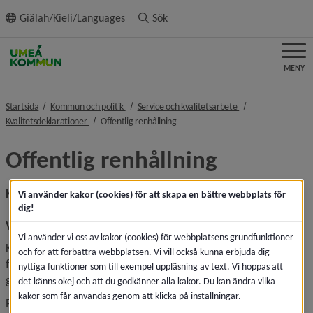
ll innehållet
Giälah/Kieli/Languages
Sök
MENY
nivå i brödsmulenavigeringen
nivå i brödsmulenav
Startsida
Kommun och politik
Service och kvalitetsarbete
nivå i brödsmulenavigeringen
nivå i brödsmulenavigeringen
Kvalitetsdeklarationer
Offentlig renhållning
Offentlig renhållning
Kvalitetsdeklaration
Vi använder kakor (cookies) för att skapa en bättre webbplats för
dig!
Vårt uppdrag
Vi använder vi oss av kakor (cookies) för webbplatsens grundfunktioner
Kommunen, tillsammans med fastighetsägarna, ansvarar 
och för att förbättra webbplatsen. Vi vill också kunna erbjuda dig
för renhållning av körbanor, trottoarer, gågator, torg samt 
nyttiga funktioner som till exempel uppläsning av text. Vi hoppas att
gång- och cykelvägar.
det känns okej och att du godkänner alla kakor. Du kan ändra vilka
kakor som får användas genom att klicka på inställningar.
Fastighetsägarnas ansvar för den offentliga renhållningen i 