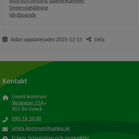
Stöd och omsorg, dagverksamhet
Vinterväghållning
Vårdboende
Sidan uppdaterades
2025-12-15
Dela
Kontakt
Umeå kommun
Länk till annan webbplats, öppnas i nytt f
Skolgatan 31A
901 84 Umeå
090-16 10 00
umea.kommun@umea.se
Frågor, felanmälan och synpunkter