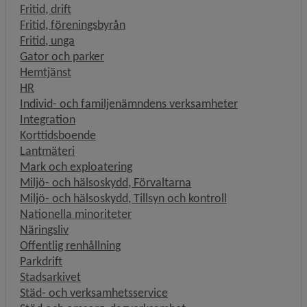
Fritid, drift
Fritid, föreningsbyrån
Fritid, unga
Gator och parker
Hemtjänst
HR
Individ- och familjenämndens verksamheter
Integration
Korttidsboende
Lantmäteri
Mark och exploatering
Miljö- och hälsoskydd, Förvaltarna
Miljö- och hälsoskydd, Tillsyn och kontroll
Nationella minoriteter
Näringsliv
Offentlig renhållning
Parkdrift
Stadsarkivet
Städ- och verksamhetsservice