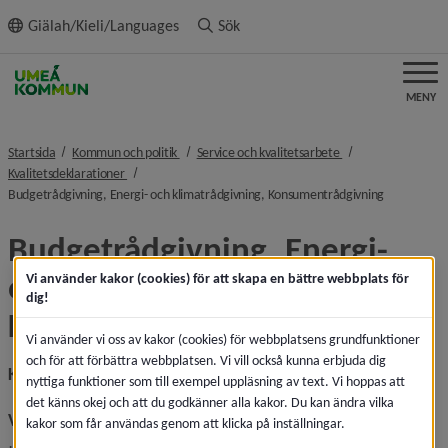
ll innehållet
Giälah/Kieli/Languages
Sök
MENY
nivå i brödsmulenavigeringen
nivå i brödsmulenav
Startsida
Kommun och politik
Service och kvalitetsarbete
nivå i brödsmulenavigeringen
Kvalitetsdeklarationer
nivå i bröd
Budgetrådgivning, Energi- och klimatrådgivning, Konsumentrådgivning
Budgetrådgivning, Energi- 
och klimatrådgivning, 
Vi använder kakor (cookies) för att skapa en bättre webbplats för
dig!
Konsumentrådgivning
Vi använder vi oss av kakor (cookies) för webbplatsens grundfunktioner
och för att förbättra webbplatsen. Vi vill också kunna erbjuda dig
Kvalitetsdeklaration
nyttiga funktioner som till exempel uppläsning av text. Vi hoppas att
det känns okej och att du godkänner alla kakor. Du kan ändra vilka
Vår ambition
kakor som får användas genom att klicka på inställningar.