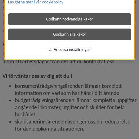
är att du ska kunna göra långsiktiga och hållbara val. Du ska 
Läs gärna mer i vår cookiepolicy
också få korrekta upplysningar om dina rättigheter och 
skyldigheter som konsument. Vi ger även råd i ekonomiska 
Godkänn nödvändiga kakor
frågor om budgetrådgivning och skuldsanering samt energi- 
och klimatrådgivning.
Godkänn alla kakor
Vi lovar
Anpassa inställningar
att du som söker rådgivning ska få en påbörjad rådgivning 
inom 10 arbetsdagar från det att du kontaktat oss.
Vi förväntar oss av dig att du i
konsumentrådgivningsärenden lämnar komplett 
information om vad som har hänt i ditt ärende
budgetrådgivningsärenden lämnar kompletta uppgifter 
angående inkomster, utgifter och skulder för hela 
hushållet
skuldsaneringsärenden även ger oss en redogörelse 
för den uppkomna situationen.