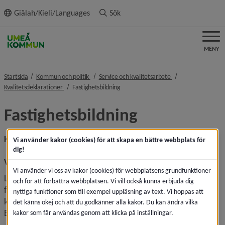
ll innehållet
Giälah/Kieli/Languages
Sök
MENY
nivå i brödsmulenavigeringen
nivå i brödsmulenav
Startsida
Kommun och politik
Service och kvalitetsarbete
nivå i brödsmulenavigeringen
nivå i brödsmulenavigeringen
Kvalitetsdeklarationer
Fastighetsbildning
Fastighetsbildning
Kvalitetsdeklaration
Vi använder kakor (cookies) för att skapa en bättre webbplats för
dig!
Vårt uppdrag
Vi använder vi oss av kakor (cookies) för webbplatsens grundfunktioner
Lantmäterimyndigheten i Umeå kommun, KLM, ansvarar 
och för att förbättra webbplatsen. Vi vill också kunna erbjuda dig
för fastighetsbildningen och fastighetsregistret inom 
nyttiga funktioner som till exempel uppläsning av text. Vi hoppas att
kommunen. KLM är en självständig myndighet som tillhör 
det känns okej och att du godkänner alla kakor. Du kan ändra vilka
Byggnadsnämndens ansvarsområde.
kakor som får användas genom att klicka på inställningar.