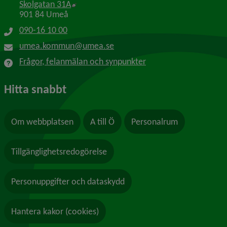
Länk till annan webbplats, öppnas i nytt f
Skolgatan 31A
901 84 Umeå
090-16 10 00
umea.kommun@umea.se
Frågor, felanmälan och synpunkter
Hitta snabbt
Om webbplatsen
A till Ö
Personalrum
Tillgänglighetsredogörelse
Personuppgifter och dataskydd
Hantera kakor (cookies)