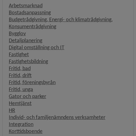
Arbetsmarknad
Bostadsanpassning
Budgetrådgivning, Energi- och klimatrådgivning,
Konsumentrådgivning
Bygglov
Detaljplanering
Digital omställning och IT
Fastighet
Fastighetsbildning
Fritid, bad
Fritid, drift
Fritid, föreningsbyrån
Fritid, unga
Gator och parker
Hemtjänst
HR
Individ- och familjenämndens verksamheter
Integration
Korttidsboende