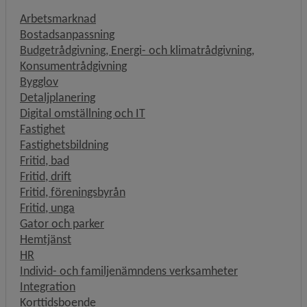
Arbetsmarknad
Bostadsanpassning
Budgetrådgivning, Energi- och klimatrådgivning,
Konsumentrådgivning
Bygglov
Detaljplanering
Digital omställning och IT
Fastighet
Fastighetsbildning
Fritid, bad
Fritid, drift
Fritid, föreningsbyrån
Fritid, unga
Gator och parker
Hemtjänst
HR
Individ- och familjenämndens verksamheter
Integration
Korttidsboende