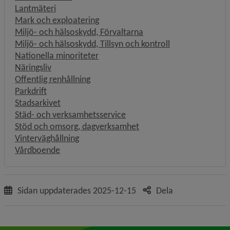
Lantmäteri
Mark och exploatering
Miljö- och hälsoskydd, Förvaltarna
Miljö- och hälsoskydd, Tillsyn och kontroll
Nationella minoriteter
Näringsliv
Offentlig renhållning
Parkdrift
Stadsarkivet
Städ- och verksamhetsservice
Stöd och omsorg, dagverksamhet
Vinterväghållning
Vårdboende
Sidan uppdaterades
2025-12-15
Dela