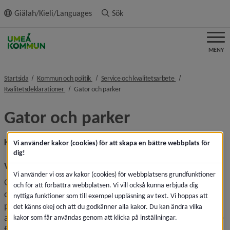
ll innehållet
Giälah/Kieli/Languages
Sök
MENY
nivå i brödsmulenavigeringen
nivå i brödsmulenav
Startsida
Kommun och politik
Service och kvalitetsarbete
nivå i brödsmulenavigeringen
nivå i brödsmulenavigeringen
Kvalitetsdeklarationer
Gator och parker
Gator och parker
Kvalitetsdeklaration
Vi använder kakor (cookies) för att skapa en bättre webbplats för
dig!
Vårt uppdrag
Vi använder vi oss av kakor (cookies) för webbplatsens grundfunktioner
Gator och parker ansvarar för att planera, bygga, förvalta 
och för att förbättra webbplatsen. Vi vill också kunna erbjuda dig
och utveckla kommunens gator, gång- och cykelvägar, 
nyttiga funktioner som till exempel uppläsning av text. Vi hoppas att
parker, torg och allmänna platser med tillhörande 
det känns okej och att du godkänner alla kakor. Du kan ändra vilka
anläggningar. Gator och parker ansvarar för färdtjänst, riks­
kakor som får användas genom att klicka på inställningar.
färdtjänst och parkeringstillstånd.