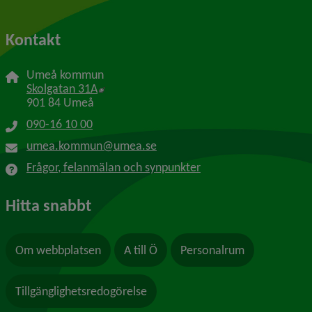
Kontakt
Umeå kommun
Länk till annan webbplats, öppnas i nytt f
Skolgatan 31A
901 84 Umeå
090-16 10 00
umea.kommun@umea.se
Frågor, felanmälan och synpunkter
Hitta snabbt
Om webbplatsen
A till Ö
Personalrum
Tillgänglighetsredogörelse