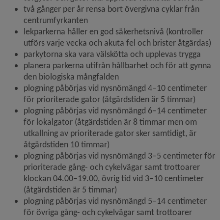
två gånger per år rensa bort övergivna cyklar från 
centrumfyrkanten
lekparkerna håller en god säkerhetsnivå (kontroller 
utförs varje vecka och akuta fel och brister åtgärdas)
parkytorna ska vara välskötta och upplevas trygga
planera parkerna utifrån hållbarhet och för att gynna 
den biologiska mångfalden
plogning påbörjas vid nysnömängd 4–10 centimeter 
för prioriterade gator (åtgärdstiden är 5 timmar)
plogning påbörjas vid nysnömängd 6–14 centimeter 
för lokalgator (åtgärdstiden är 8 timmar men om 
utkallning av prioriterade gator sker samtidigt, är 
åtgärdstiden 10 timmar)
plogning påbörjas vid nysnömängd 3–5 centimeter för 
prioriterade gång- och cykelvägar samt trottoarer 
klockan 04.00–19.00, övrig tid vid 3–10 centimeter 
(åtgärdstiden är 5 timmar)
plogning påbörjas vid nysnömängd 5–14 centimeter 
för övriga gång- och cykelvägar samt trottoarer 