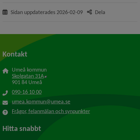
Sidan uppdaterades
2026-02-09
Dela
Kontakt
Umeå kommun
Länk till annan webbplats, öppnas i nytt f
Skolgatan 31A
901 84 Umeå
090-16 10 00
umea.kommun@umea.se
Frågor, felanmälan och synpunkter
Hitta snabbt