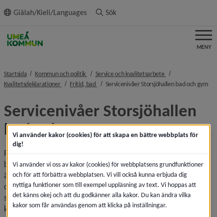
ll innehållet
Giälah/Kieli/Languages
Sök
MENY
nivå i brödsmulenavigeringen
nivå i brödsmulenav
Startsida
Kommun och politik
Service och kvalitetsarbete
nivå i brödsmulenavigeringen
nivå i brödsmulenavigeringen
niv
Kvalitetsdeklarationer
Fritid, bad
Servicenivåer Storsjöhallen bad och gym
Servicenivåer Storsjöhallen 
bad och gym
Vi använder kakor (cookies) för att skapa en bättre webbplats för
dig!
På Storsjöhallen Aquarena finns en 25-metersbassäng, 
bubbelpool, rutschbanor, spacebowl samt djungelpool som 
Vi använder vi oss av kakor (cookies) för webbplatsens grundfunktioner
är en grund bassäng för de yngsta. Utöver simhall finns 
och för att förbättra webbplatsen. Vi vill också kunna erbjuda dig
nyttiga funktioner som till exempel uppläsning av text. Vi hoppas att
också ett gym samt gruppträning. Storsjöhallen erbjuder 
det känns okej och att du godkänner alla kakor. Du kan ändra vilka
simskola för barn samt möjlighet att boka anläggningen för 
kakor som får användas genom att klicka på inställningar.
kalas och event.