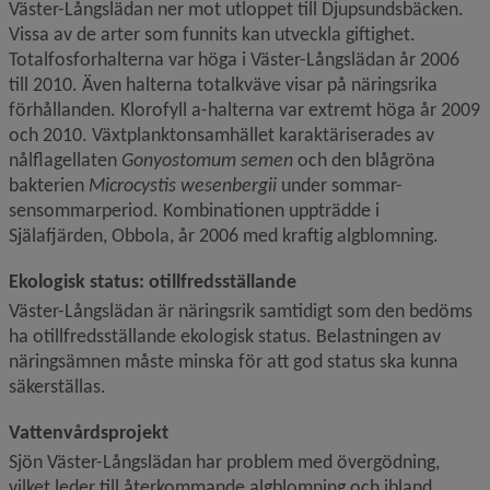
Väster-Långslädan ner mot utloppet till Djupsundsbäcken. 
Vissa av de arter som funnits kan utveckla giftighet. 
Totalfosfor­halterna var höga i Väster-Långslädan år 2006 
till 2010. Även halterna totalkväve visar på näringsrika 
förhållanden. Klorofyll a-halterna var extremt höga år 2009 
och 2010. Växtplanktonsamhället karaktäriserades av 
nålflagellaten 
Gonyostomum semen
 och den blågröna 
bakterien 
Microcystis wesenbergii
 under sommar-
sensommarperiod. Kombinationen uppträdde i 
Själafjärden, Obbola, år 2006 med kraftig algblomning.
Ekologisk status: otillfredsställande
Väster-Långslädan är näringsrik samtidigt som den bedöms 
ha otillfredsställande ekologisk status. Belastningen av 
näringsämnen måste minska för att god status ska kunna 
säkerställas.
Vattenvårdsprojekt
Sjön Väster-Långslädan har problem med övergödning, 
vilket leder till återkommande algblomning och ibland 