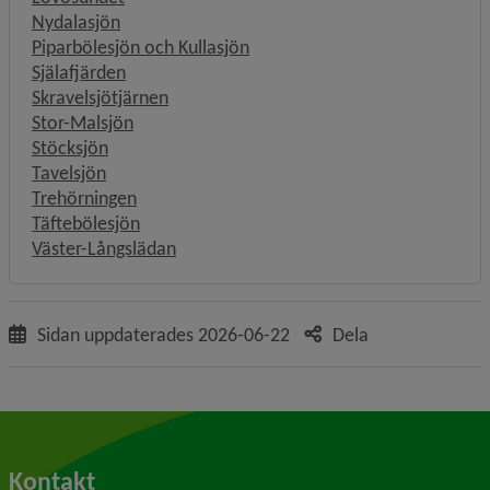
Nydalasjön
Piparbölesjön och Kullasjön
Själafjärden
Skravelsjötjärnen
Stor-Malsjön
Stöcksjön
Tavelsjön
Trehörningen
Täftebölesjön
Väster-Långslädan
Sidan uppdaterades
2026-06-22
Dela
Kontakt