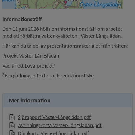
Informationsträff
Den 11 juni 2026 hölls en informationsträff om arbetet 
med att förbättra vattenkvaliteten i Väster-Långslädan.
Här kan du ta del av presentationsmaterialet från träffen:
, 1.1 MB, öppnas i nytt fönster.
Projekt Väster-Långslädan
, 958.1 kB.
Vad är ett Lova-projekt?
, 2.5 MB.
Övergödning, effekter och reduktionsfiske
Mer information
, 1.6 MB, öppnas i ny
Sjörapport Väster-Långslädan.pdf
, 365.9 kB, öppn
Avrinningskarta Väster-Långslädan.pdf
, 1.1 MB, öppnas i nyt
Djupkarta Väster-Långslädan.pdf