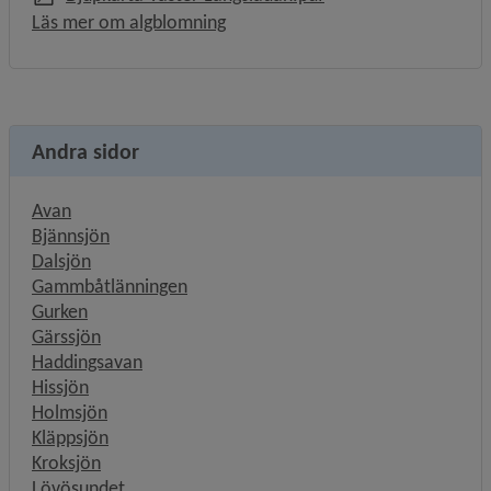
Läs mer om algblomning
Andra sidor
Avan
Bjännsjön
Dalsjön
Gammbåtlänningen
Gurken
Gärssjön
Haddingsavan
Hissjön
Holmsjön
Kläppsjön
Kroksjön
Lövösundet