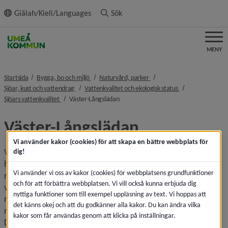
ll innehållet
Giälah/Kieli/Languages
Sök
MENY
nivå i brödsmulenavigeringen
nivå i brödsmulenavigeringe
Startsida
Bygga, bo och miljö
Naturvård, parker
nivå i brödsmulenavigeringen
nivå i brödsmulen
Sjöar, kust och vattendrag
Vattenkvalitet och ekologisk status
nivå i brödsmulenavigeringen
nivå i brödsmulenavigeringen
Sjöars vattenkvalitet
Väster-Långslädan
Väster-Långslädan
Vi använder kakor (cookies) för att skapa en bättre webbplats för
Väster-Långslädan är en grund sjö som ligger mycket nära 
dig!
havet i utkanten av östra Holmsund. Sjön är långsmal i 
Vi använder vi oss av kakor (cookies) för webbplatsens grundfunktioner
nord-sydlig riktning. Den får vatten från Lövösundet i norr 
och för att förbättra webbplatsen. Vi vill också kunna erbjuda dig
via en bäck och våtmark i nordost. Väster-Långslädan 
nyttiga funktioner som till exempel uppläsning av text. Vi hoppas att
rinner till havet via Djupsundsbäcken i söder. Både bäcken i 
det känns okej och att du godkänner alla kakor. Du kan ändra vilka
norr mellan våtmarken och Lövösundet och 
kakor som får användas genom att klicka på inställningar.
Djupsundsbäcken är tidvis så gott som torrlagda. När 