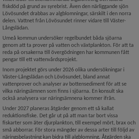
fiskdöd på grund av syrebrist. Även den närliggande sjön 
Lövösundet drabbas av algblomningar, särskilt i den norra 
delen. Vattnet från Lövösundet rinner vidare till Väster-
Långslädan.
Umeå kommun undersöker regelbundet båda sjöarna 
genom att ta prover på vatten och växtplankton. För att ta 
reda på orsakerna till övergödningen har kommunen fått 
pengar till ett vattenvårdsprojekt.
Inom projektet görs under 2026 olika undersökningar i 
Väster-Långslädan och Lövösundet, bland annat 
vattenprover och analyser av bottensediment för att se 
vilka näringsämnen som finns i sjöarna. En konsult ska 
också analysera var näringsämnena kommer ifrån.
Under 2027 planeras åtgärder genom ett så kallat 
reduktionsfiske. Det går ut på att man tar bort vissa 
fiskarter som äter djurplankton, till exempel mört, brax och 
små abborrar. För stora mängder av dessa arter till följd av 
näringsbelastning kan bidra till algblomning. Åtgärden ska 